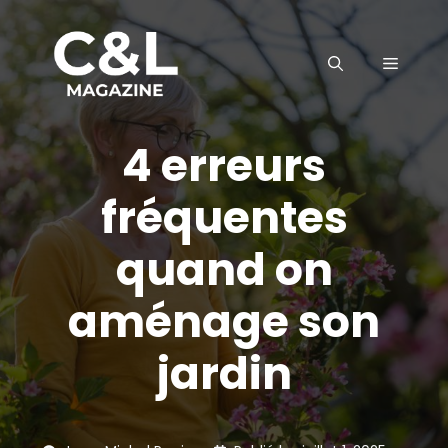
Aller
au
MENU
contenu
4 erreurs
fréquentes
quand on
aménage son
jardin