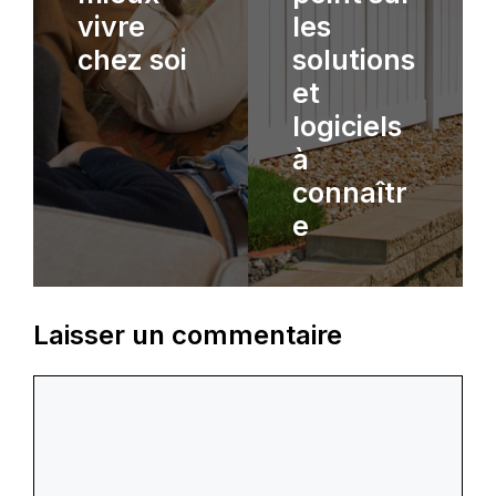
vivre
les
chez soi
solutions
et
logiciels
à
connaîtr
e
Laisser un commentaire
Commentaire