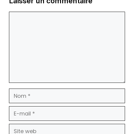
Laisser un commentaire
Commentaire
Nom
E-
mail
Site