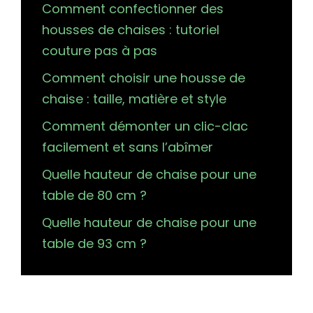
Comment confectionner des
housses de chaises : tutoriel
couture pas à pas
Comment choisir une housse de
chaise : taille, matière et style
Comment démonter un clic-clac
facilement et sans l’abîmer
Quelle hauteur de chaise pour une
table de 80 cm ?
Quelle hauteur de chaise pour une
table de 93 cm ?