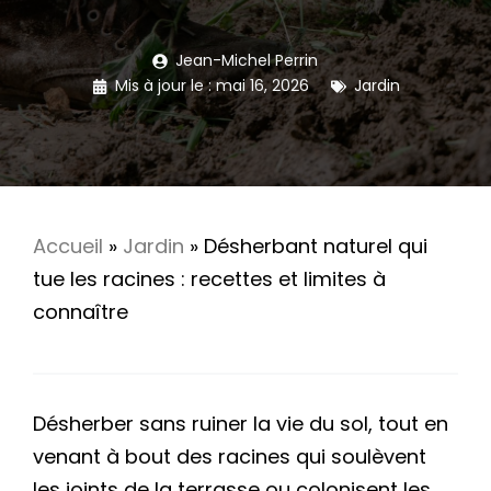
Jean-Michel Perrin
Mis à jour le :
mai 16, 2026
Jardin
Accueil
»
Jardin
»
Désherbant naturel qui
tue les racines : recettes et limites à
connaître
Désherber sans ruiner la vie du sol, tout en
venant à bout des racines qui soulèvent
les joints de la terrasse ou colonisent les