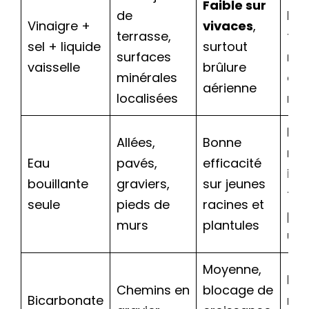
Faible sur
de
bai
Vinaigre +
vivaces
,
terrasse,
fert
sel + liquide
surtout
surfaces
ris
vaisselle
brûlure
minérales
eau
aérienne
localisées
rui
Lim
Allées,
Bonne
non
Eau
pavés,
efficacité
imp
bouillante
graviers,
sur jeunes
the
seule
pieds de
racines et
pon
murs
plantules
un
Moyenne,
Ris
Chemins en
blocage de
Bicarbonate
mod