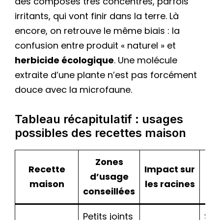
des composés très concentrés, parfois
irritants, qui vont finir dans la terre. Là
encore, on retrouve le même biais : la
confusion entre produit « naturel » et
herbicide écologique
. Une molécule
extraite d’une plante n’est pas forcément
douce avec la microfaune.
Tableau récapitulatif : usages
possibles des recettes maison
Zones
Recette
Impact sur
d’usage
maison
les racines
po
conseillées
Petits joints
Sal