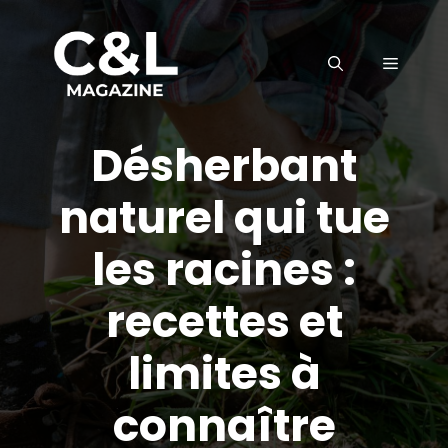
Aller
au
MENU
contenu
Désherbant
naturel qui tue
les racines :
recettes et
limites à
connaître