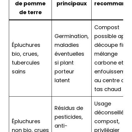
de pomme
principaux
recommand
de terre
Compost
Germination,
possible aprè
Épluchures
maladies
découpe fine,
bio, crues,
éventuelles
mélange
tubercules
si plant
carbone et
sains
porteur
enfouissemen
latent
au centre du
tas chaud
Usage
Résidus de
déconseillé a
pesticides,
Épluchures
compost,
anti-
non bio, crues
privilégier