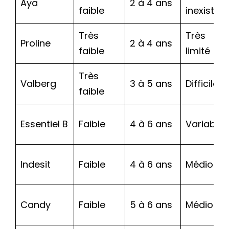
Aya
2 à 4 ans
faible
inexistan
Très
Très
Proline
2 à 4 ans
faible
limité
Très
Valberg
3 à 5 ans
Difficile
faible
Essentiel B
Faible
4 à 6 ans
Variable
Indesit
Faible
4 à 6 ans
Médiocre
Candy
Faible
5 à 6 ans
Médiocre