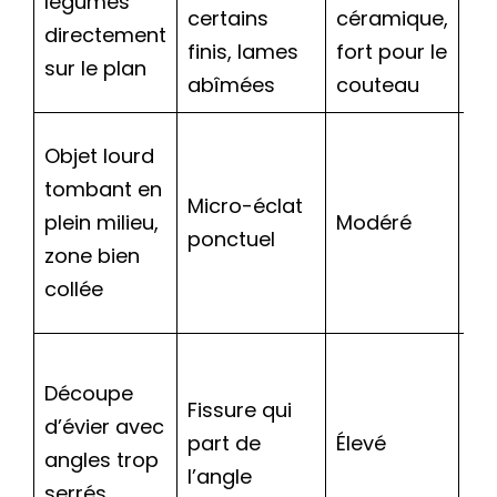
légumes
sy
certains
céramique,
directement
d’
finis, lames
fort pour le
sur le plan
dé
abîmées
couteau
Co
Objet lourd
ép
tombant en
Micro-éclat
ad
plein milieu,
Modéré
ponctuel
st
zone bien
ha
collée
lo
An
Découpe
re
Fissure qui
d’évier avec
po
part de
Élevé
angles trop
de
l’angle
serrés
re