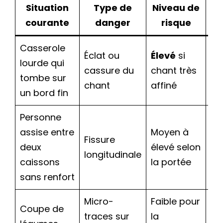
Situation
Type de
Niveau de
courante
danger
risque
Casserole
Pr
Éclat ou
Élevé
si
lourde qui
ar
cassure du
chant très
tombe sur
su
chant
affiné
un bord fin
pr
Personne
Su
assise entre
Moyen à
Fissure
pa
deux
élevé selon
longitudinale
pr
caissons
la portée
ca
sans renfort
Micro-
Faible pour
Coupe de
Uti
traces sur
la