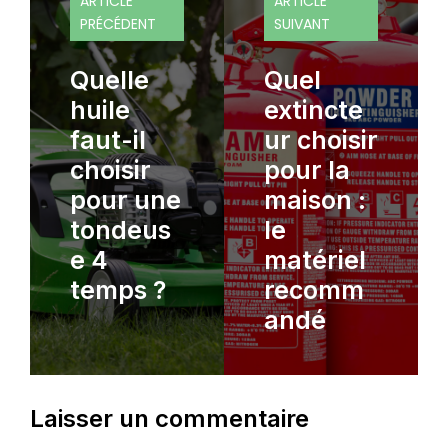
ARTICLE
ARTICLE
PRÉCÉDENT
SUIVANT
Quelle
Quel
huile
extincte
faut-il
ur choisir
choisir
pour la
pour une
maison :
tondeus
le
e 4
matériel
temps ?
recomm
andé
Laisser un commentaire