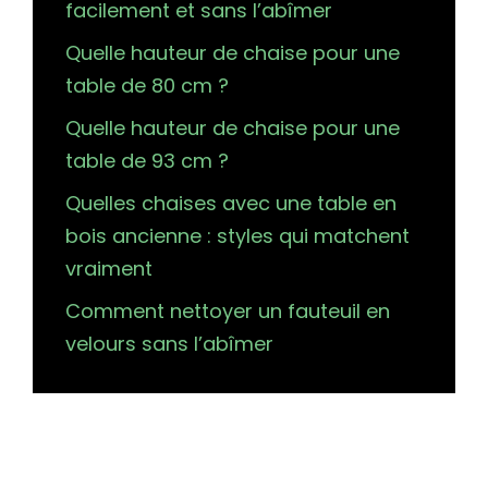
facilement et sans l’abîmer
Quelle hauteur de chaise pour une
table de 80 cm ?
Quelle hauteur de chaise pour une
table de 93 cm ?
Quelles chaises avec une table en
bois ancienne : styles qui matchent
vraiment
Comment nettoyer un fauteuil en
velours sans l’abîmer