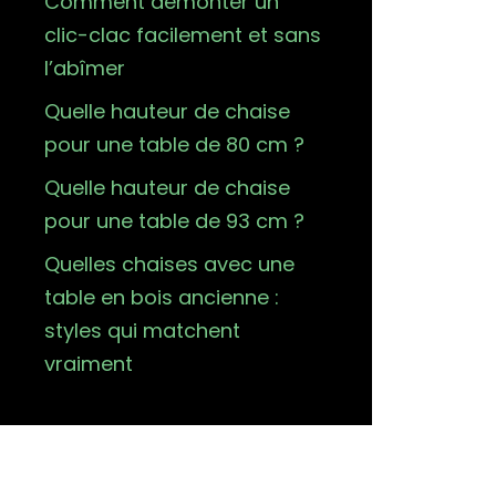
Comment démonter un
clic-clac facilement et sans
l’abîmer
Quelle hauteur de chaise
pour une table de 80 cm ?
Quelle hauteur de chaise
pour une table de 93 cm ?
Quelles chaises avec une
table en bois ancienne :
styles qui matchent
vraiment