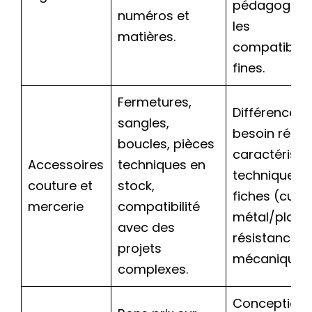
pédagogie s
numéros et
les
matières.
compatibilit
fines.
Fermetures,
Différence e
sangles,
besoin réel e
boucles, pièces
caractéristi
Accessoires
techniques en
techniques 
couture et
stock,
fiches (curs
mercerie
compatibilité
métal/plasti
avec des
résistance
projets
mécanique).
complexes.
Conception