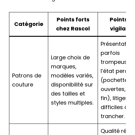
Points forts
Points d
Catégorie
chez Rascol
vigilanc
Présentation
parfois
Large choix de
trompeuse s
marques,
l’état perçu
Patrons de
modèles variés,
(pochettes
couture
disponibilité sur
ouvertes, pa
des tailles et
fin), litiges
styles multiples.
difficiles à
trancher.
Qualité réell