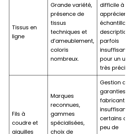
Grande variété,
difficile à
présence de
apprécier s
tissus
échantillon,
Tissus en
techniques et
descriptions
ligne
d’ameublement,
parfois
coloris
insuffisante
nombreux.
pour un usa
très précis.
Gestion des
garanties
Marques
fabricants j
reconnues,
insuffisante 
Fils à
gammes
certains cas
coudre et
spécialisées,
peu de
aiguilles
choix de