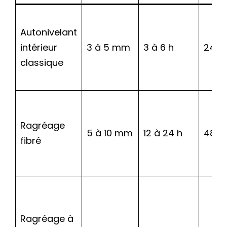
Autonivelant
intérieur
3 à 5 mm
3 à 6 h
24 h
classique
Ragréage
5 à 10 mm
12 à 24 h
48 h
fibré
Ragréage à