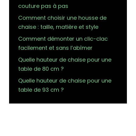
couture pas à pas
Comment choisir une housse de
chaise : taille, matière et style
Comment démonter un clic-clac
facilement et sans l’abîmer
Quelle hauteur de chaise pour une
table de 80 cm ?
Quelle hauteur de chaise pour une
table de 93 cm ?