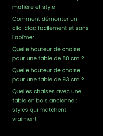
matière et style
Comment démonter un
clic-clac facilement et sans
l’abîmer
Quelle hauteur de chaise
pour une table de 80 cm ?
Quelle hauteur de chaise
pour une table de 93 cm ?
Quelles chaises avec une
table en bois ancienne :
styles qui matchent
vraiment