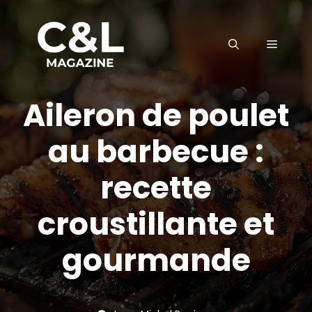
Aller
au
MENU
contenu
Aileron de poulet
au barbecue :
recette
croustillante et
gourmande