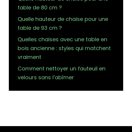
table de 80 cm ?
Quelle hauteur de chaise pour une
table de 93 cm ?
Quelles chaises avec une table en
bois ancienne : styles qui matchent
vraiment
Comment nettoyer un fauteuil en
velours sans l’abîmer