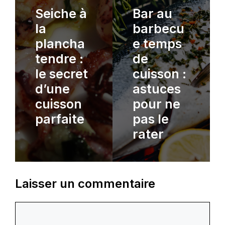
Seiche à
Bar au
la
barbecu
plancha
e temps
tendre :
de
le secret
cuisson :
d’une
astuces
cuisson
pour ne
parfaite
pas le
rater
Laisser un commentaire
Commentaire