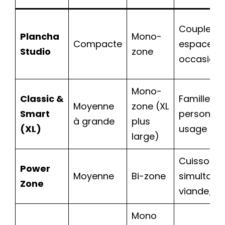
Couple, pe
Plancha
Mono-
Compacte
espace, u
Studio
zone
occasionn
Mono-
Classic &
Famille 3 
Moyenne
zone (XL
Smart
personnes
à grande
plus
(XL)
usage régu
large)
Cuissons
Power
Moyenne
Bi-zone
simultané
Zone
viande/l
Mono