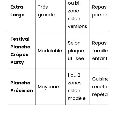
ou bi-
Extra
Très
Repas 6 à
zone
Large
grande
personne
selon
versions
Festival
Selon
Repas fest
Plancha
Modulable
plaque
familles a
Crêpes
utilisée
enfants
Party
1 ou 2
Cuisine pr
Plancha
zones
Moyenne
recettes
Précision
selon
répétable
modèle