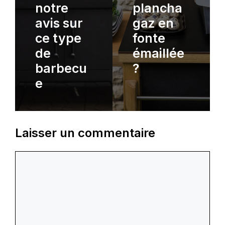
notre
plancha
avis sur
gaz en
ce type
fonte
de
émaillée
barbecu
?
e
Laisser un commentaire
Commentaire