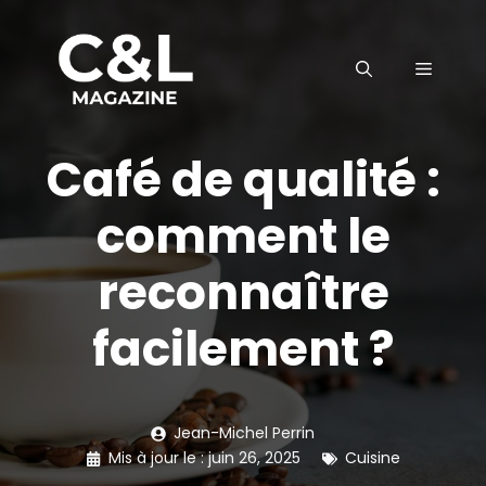
Aller
au
MENU
contenu
Café de qualité :
comment le
reconnaître
facilement ?
Jean-Michel Perrin
Mis à jour le :
juin 26, 2025
Cuisine