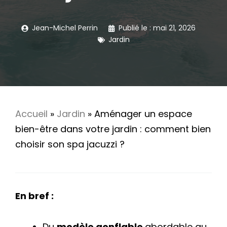
Jean-Michel Perrin
Publié le :
mai 21, 2026
Jardin
Accueil
»
Jardin
»
Aménager un espace
bien-être dans votre jardin : comment bien
choisir son spa jacuzzi ?
En bref :
Du
modèle gonflable
abordable au