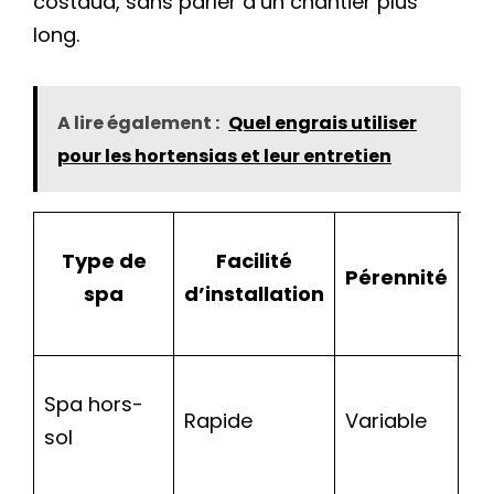
costaud, sans parler d’un chantier plus
long.
A lire également :
Quel engrais utiliser
pour les hortensias et leur entretien
Type de
Facilité
Pérennité
Mo
spa
d’installation
Spa hors-
Rapide
Variable
Él
sol