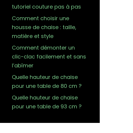
tutoriel couture pas à pas
Comment choisir une
housse de chaise : taille,
matière et style
Comment démonter un
clic-clac facilement et sans
l’abîmer
Quelle hauteur de chaise
pour une table de 80 cm ?
Quelle hauteur de chaise
pour une table de 93 cm ?