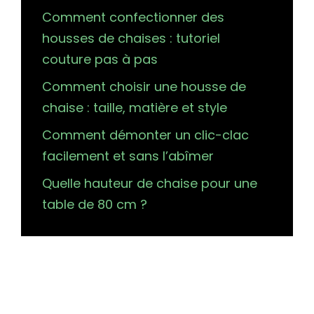
Comment confectionner des
housses de chaises : tutoriel
couture pas à pas
Comment choisir une housse de
chaise : taille, matière et style
Comment démonter un clic-clac
facilement et sans l’abîmer
Quelle hauteur de chaise pour une
table de 80 cm ?