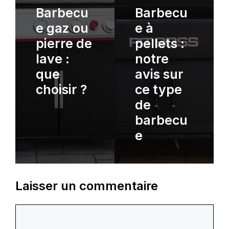
Barbecu
Barbecu
e gaz ou
e à
pierre de
pellets :
lave :
notre
que
avis sur
choisir ?
ce type
de
barbecu
e
Laisser un commentaire
Commentaire