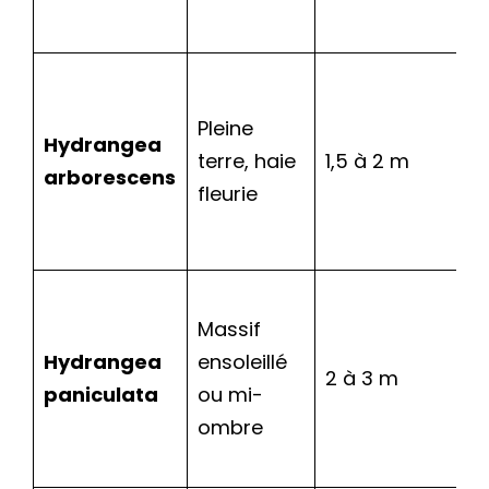
Pleine
Hydrangea
terre, haie
1,5 à 2 m
arborescens
fleurie
Massif
Hydrangea
ensoleillé
2 à 3 m
paniculata
ou mi-
ombre