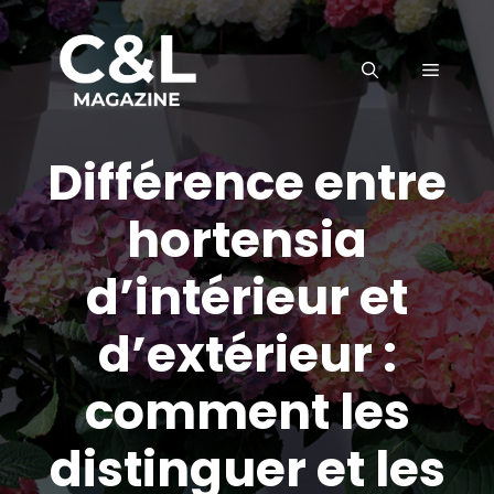
Aller
au
MENU
contenu
Différence entre
hortensia
d’intérieur et
d’extérieur :
comment les
distinguer et les