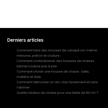
Derniers articles
Comment faire des housses de canapé soi-même :
mesures, patron et couture
Comment confectionner des housses de chaises :
tutoriel couture pas à pas
Comment choisir une housse de chaise : taille,
matière et style
Comment démonter un clic-clac facilement et sans
l’abîmer
Quelle hauteur de chaise pour une table de 80 cm ?