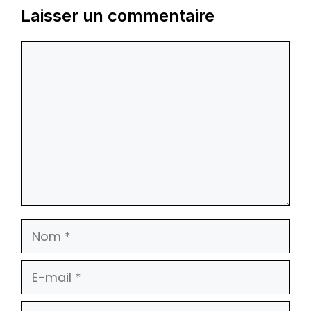
Laisser un commentaire
Commentaire
Nom
E-
mail
Site