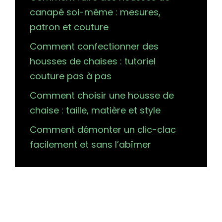
canapé soi-même : mesures,
patron et couture
Comment confectionner des
housses de chaises : tutoriel
couture pas à pas
Comment choisir une housse de
chaise : taille, matière et style
Comment démonter un clic-clac
facilement et sans l’abîmer