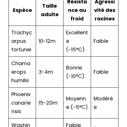
Résista
Agressi
Taille
Espèce
nce au
vité des
adulte
froid
racines
Trachyc
Excellent
arpus
10-12m
e
Faible
fortunei
(-15°C)
Chama
Bonne
erops
3-4m
Faible
(-10°C)
humilis
Phoenix
Moyenn
Modéré
canarie
15-20m
e (-5°C)
e
nsis
Washin
Faible