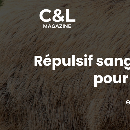
Aller
au
contenu
Répulsif sang
pour 