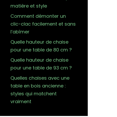
matière et style
Comment démonter un
clic-clac facilement et sans
l’abîmer
Quelle hauteur de chaise
pour une table de 80 cm ?
Quelle hauteur de chaise
pour une table de 93 cm ?
Quelles chaises avec une
table en bois ancienne :
styles qui matchent
vraiment