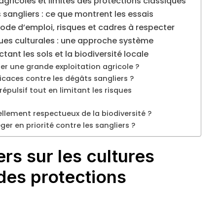
 agricoles et limites des protections classiques
s sangliers : ce que montrent les essais
 mode d’emploi, risques et cadres à respecter
ques culturales : une approche système
tant les sols et la biodiversité locale
éger une grande exploitation agricole ?
ficaces contre les dégâts sangliers ?
pulsif tout en limitant les risques
éellement respectueux de la biodiversité ?
r en priorité contre les sangliers ?
rs sur les cultures
 des protections