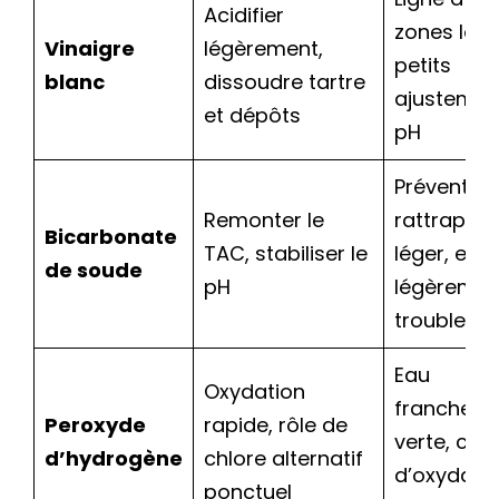
Acidifier
zones loca
Vinaigre
légèrement,
petits
blanc
dissoudre tartre
ajustemen
et dépôts
pH
Prévention
Remonter le
rattrapag
Bicarbonate
TAC, stabiliser le
léger, eau
de soude
pH
légèremen
trouble
Eau
Oxydation
franchem
Peroxyde
rapide, rôle de
verte, cho
d’hydrogène
chlore alternatif
d’oxydati
ponctuel