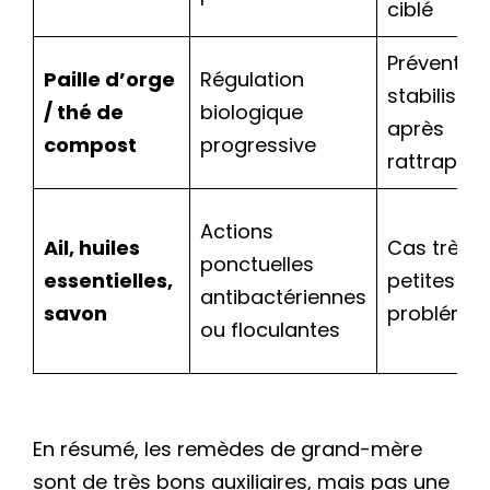
ciblé
Prévention
Paille d’orge
Régulation
stabilisati
/ thé de
biologique
après
compost
progressive
rattrapag
Actions
Ail, huiles
Cas très c
ponctuelles
essentielles,
petites zo
antibactériennes
savon
problémat
ou floculantes
En résumé, les remèdes de grand-mère
sont de très bons auxiliaires, mais pas une