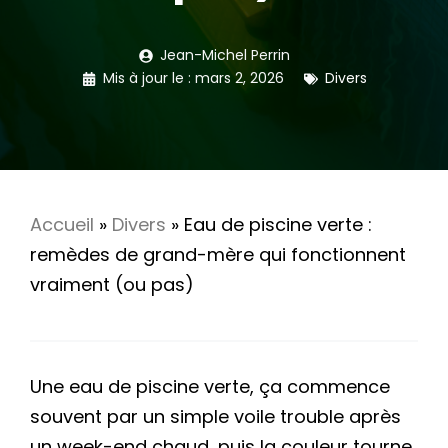
Jean-Michel Perrin
Mis à jour le :
mars 2, 2026
Divers
Accueil
»
Divers
»
Eau de piscine verte :
remèdes de grand-mère qui fonctionnent
vraiment (ou pas)
Une eau de piscine verte, ça commence
souvent par un simple voile trouble après
un week-end chaud, puis la couleur tourne