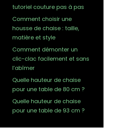
tutoriel couture pas à pas
Comment choisir une
housse de chaise : taille,
matière et style
Comment démonter un
clic-clac facilement et sans
l’abîmer
Quelle hauteur de chaise
pour une table de 80 cm ?
Quelle hauteur de chaise
pour une table de 93 cm ?