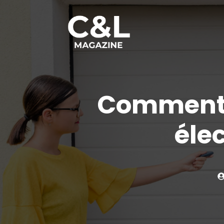
Aller
au
contenu
Comment o
élec