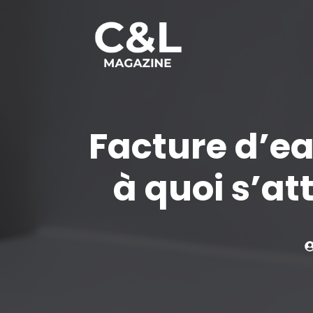
Aller
au
contenu
Facture d’e
à quoi s’a