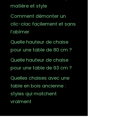
matière et style
Comment démonter un
clic-clac facilement et sans
l’abîmer
Quelle hauteur de chaise
pour une table de 80 cm ?
Quelle hauteur de chaise
pour une table de 93 cm ?
Quelles chaises avec une
table en bois ancienne :
styles qui matchent
vraiment