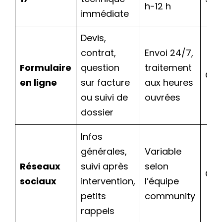
h-12 h
immédiate
Devis,
contrat,
Envoi 24/7,
Formulaire
question
traitement
Gra
en ligne
sur facture
aux heures
ou suivi de
ouvrées
dossier
Infos
générales,
Variable
Réseaux
suivi après
selon
Gra
sociaux
intervention,
l’équipe
petits
community
rappels