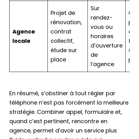
Sur
Projet de
Gra
rendez-
rénovation,
pou
vous ou
Agence
contrat
con
horaires
locale
collectif,
fac
d’ouverture
étude sur
sel
de
place
pre
l’agence
En résumé, s’obstiner à tout régler par
téléphone n’est pas forcément la meilleure
stratégie. Combiner appel, formulaire et,
quand c’est pertinent, rencontre en
agence, permet d’avoir un service plus