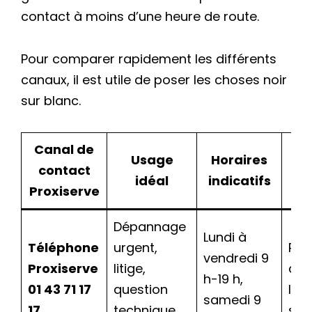
contact à moins d’une heure de route.
Pour comparer rapidement les différents
canaux, il est utile de poser les choses noir
sur blanc.
Canal de
Usage
Horaires
contact
idéal
indicatifs
e
Proxiserve
Dépannage
Lundi à
Téléphone
urgent,
Prix
vendredi 9
Proxiserve
litige,
app
h-19 h,
01 43 71 17
question
loc
samedi 9
17
technique
sur