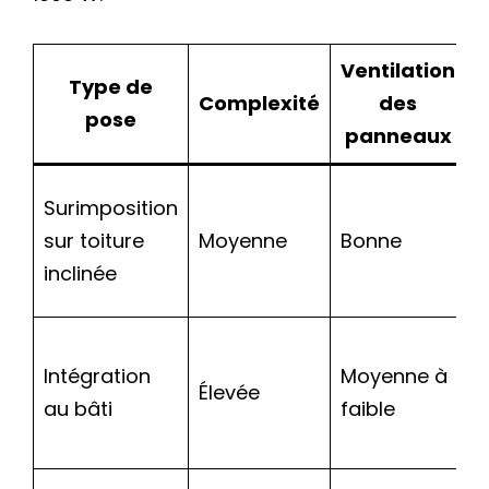
Ventilation
Type de
Complexité
des
pose
panneaux
A
Surimposition
l
sur toiture
Moyenne
Bonne
é
inclinée
o
P
Intégration
Moyenne à
d
Élevée
au bâti
faible
p
i