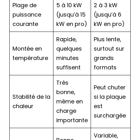
Plage de
5 à 10 kW
2 à 3 kW
puissance
(jusqu’à 15
(jusqu’à 6
courante
kW en pro)
kW en pro)
Rapide,
Plus lente,
Montée en
quelques
surtout sur
température
minutes
grands
suffisent
formats
Très
Peut chuter
bonne,
Stabilité de la
si la plaque
même en
chaleur
est
charge
surchargée
importante
Variable,