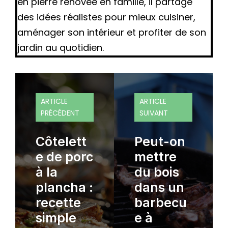
en pierre rénovée en famille, il partage
des idées réalistes pour mieux cuisiner,
aménager son intérieur et profiter de son
jardin au quotidien.
ARTICLE
ARTICLE
PRÉCÉDENT
SUIVANT
Côtelett
Peut-on
e de porc
mettre
à la
du bois
plancha :
dans un
recette
barbecu
simple
e à