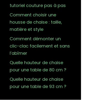
tutoriel couture pas à pas
Comment choisir une
housse de chaise : taille,
matière et style
Comment démonter un
clic-clac facilement et sans
l’abîmer
Quelle hauteur de chaise
pour une table de 80 cm ?
Quelle hauteur de chaise
pour une table de 93 cm ?