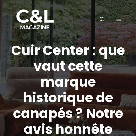
Aller
au
MENU
contenu
Cuir Center : que
vaut cette
marque
historique de
canapés ? Notre
avis honnête