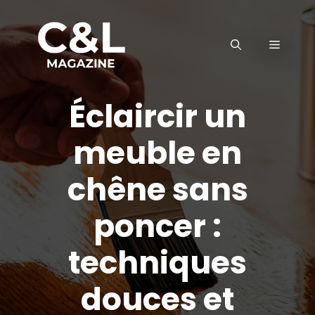
Aller
au
MENU
contenu
Éclaircir un
meuble en
chêne sans
poncer :
techniques
douces et