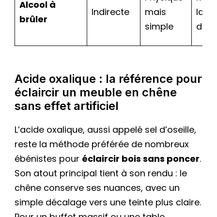
Alcool à
Indirecte
mais
la te
brûler
simple
d’ori
Acide oxalique : la référence pour
éclaircir un meuble en chêne
sans effet artificiel
L’acide oxalique, aussi appelé sel d’oseille,
reste la méthode préférée de nombreux
ébénistes pour
éclaircir bois sans poncer
.
Son atout principal tient à son rendu : le
chêne conserve ses nuances, avec un
simple décalage vers une teinte plus claire.
Pour un buffet massif ou une table