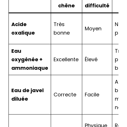
vi
chêne
difficulté
Acide
Très
Natur
Moyen
oxalique
bonne
prog
Eau
Très 
oxygénée +
Excellente
Élevé
parf
ammoniaque
blan
Aspe
Eau de javel
blan
Correcte
Facile
diluée
moi
natu
Physique
Reto