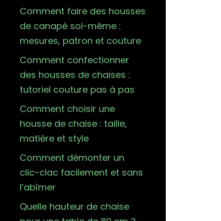
Comment faire des housses
de canapé soi-même :
mesures, patron et couture
Comment confectionner
des housses de chaises :
tutoriel couture pas à pas
Comment choisir une
housse de chaise : taille,
matière et style
Comment démonter un
clic-clac facilement et sans
l’abîmer
Quelle hauteur de chaise