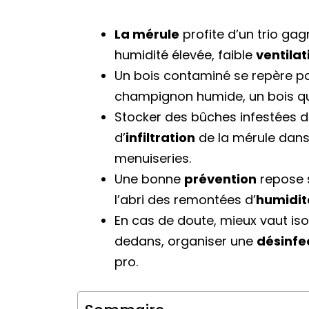
La mérule
profite d’un trio gag
humidité élevée, faible
ventilat
Un bois contaminé se repère p
champignon humide, un bois qui d
Stocker des bûches infestées 
d’
infiltration
de la mérule dans 
menuiseries.
Une bonne
prévention
repose 
l’abri des remontées d’
humidit
En cas de doute, mieux vaut isol
dedans, organiser une
désinfe
pro.