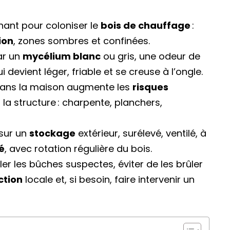
nant pour coloniser le
bois de chauffage
:
ion
, zones sombres et confinées.
ar un
mycélium blanc
ou gris, une odeur de
evient léger, friable et se creuse à l’ongle.
dans la maison augmente les
risques
la structure : charpente, planchers,
sur un
stockage
extérieur, surélevé, ventilé, à
é
, avec rotation régulière du bois.
er les bûches suspectes, éviter de les brûler
ction
locale et, si besoin, faire intervenir un