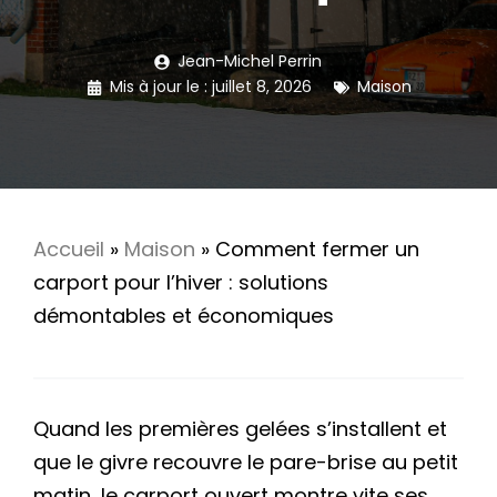
Jean-Michel Perrin
Mis à jour le :
juillet 8, 2026
Maison
Accueil
»
Maison
»
Comment fermer un
carport pour l’hiver : solutions
démontables et économiques
Quand les premières gelées s’installent et
que le givre recouvre le pare-brise au petit
matin, le carport ouvert montre vite ses