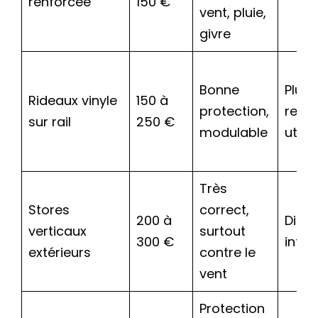
renforcée
150 €
vent, pluie,
givre
Bonne
Plus 
Rideaux vinyle
150 à
protection,
reste
sur rail
250 €
modulable
utilit
Très
Stores
correct,
200 à
Discr
verticaux
surtout
300 €
intég
extérieurs
contre le
vent
Protection