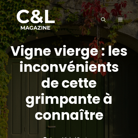
Aller
au
MENU
contenu
Vigne vierge : les
inconvénients
de cette
grimpante à
connaître