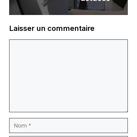
Laisser un commentaire
Commentaire
Nom