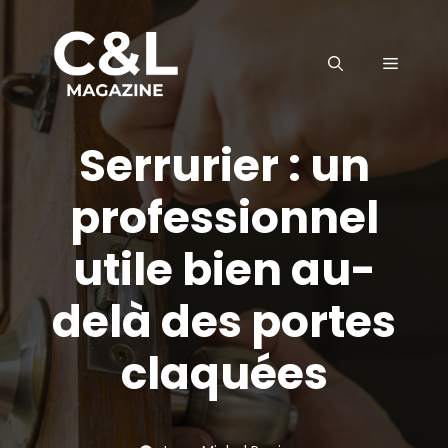
Aller
au
MENU
contenu
Serrurier : un
professionnel
utile bien au-
delà des portes
claquées