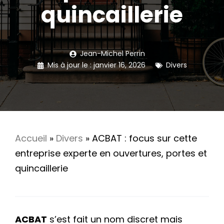
quincaillerie
Jean-Michel Perrin
Mis à jour le :
janvier 16, 2026
Divers
Accueil
»
Divers
»
ACBAT : focus sur cette
entreprise experte en ouvertures, portes et
quincaillerie
ACBAT
s’est fait un nom discret mais