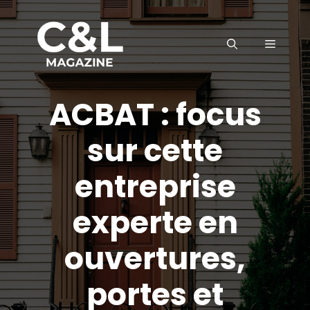
Aller
au
MENU
contenu
ACBAT : focus
sur cette
entreprise
experte en
ouvertures,
portes et