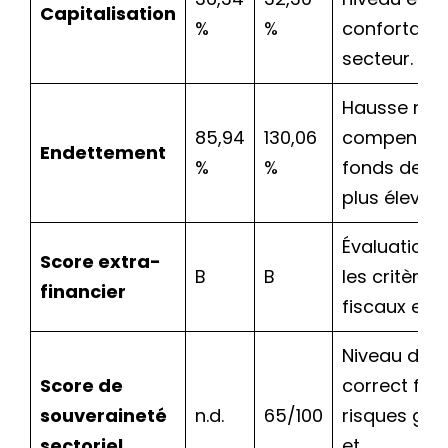
Capitalisation
%
%
confortable
secteur.
Hausse nett
85,94
130,06
compensée
Endettement
%
%
fonds de r
plus élevé.
Évaluation 
Score extra-
B
B
les critères
financier
fiscaux et te
Niveau d’a
Score de
correct fac
souveraineté
n.d.
65/100
risques géo
sectoriel
et