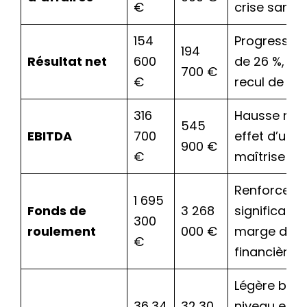
€
crise sanitai
154
Progression
194
Résultat net
600
de 26 %, ma
700 €
€
recul de CA.
316
Hausse mar
545
EBITDA
700
effet d’une 
900 €
€
maîtrise de
Renforcem
1 695
Fonds de
3 268
significatif 
300
roulement
000 €
marge de s
€
financière.
Légère bais
36,34
32,30
niveau enc