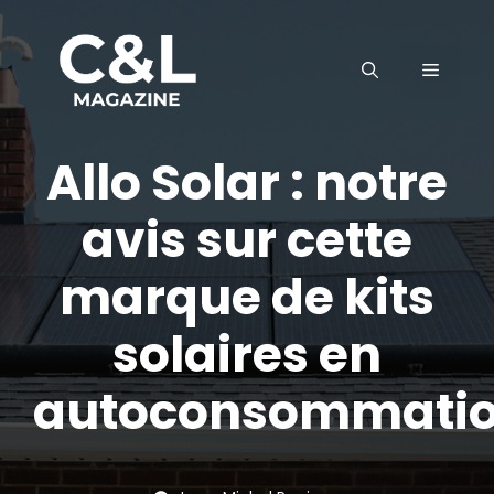
Aller
au
MENU
contenu
Allo Solar : notre
avis sur cette
marque de kits
solaires en
autoconsommati