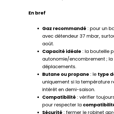
En bref
Gaz recommandé
: pour un ba
avec détendeur 37 mbar, surtout 
août.
Capacité idéale
: la bouteille
autonomie/encombrement ; la 6 
déplacements.
Butane ou propane
: le
type d
uniquement si la température re
intérêt en demi-saison.
Compatibilité
: vérifier toujo
pour respecter la
compatibili
Sécurité
: fermer le robinet apr