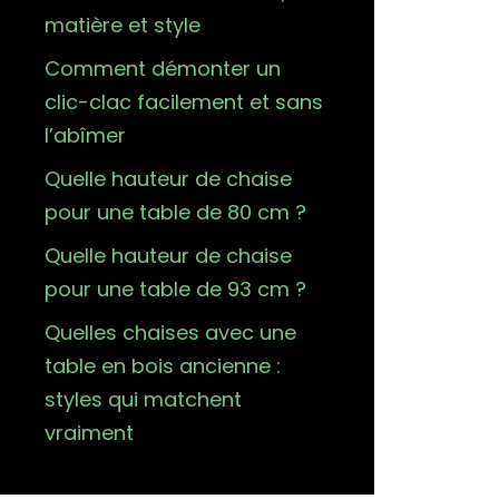
matière et style
Comment démonter un
clic-clac facilement et sans
l’abîmer
Quelle hauteur de chaise
pour une table de 80 cm ?
Quelle hauteur de chaise
pour une table de 93 cm ?
Quelles chaises avec une
table en bois ancienne :
styles qui matchent
vraiment