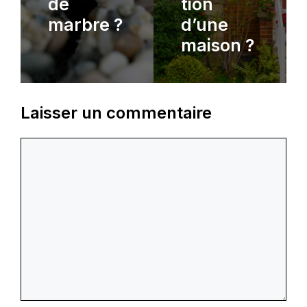
de
tion
marbre ?
d’une
maison ?
Laisser un commentaire
Commentaire