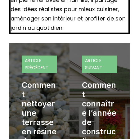
des idées réalistes pour mieux cuisiner,
aménager son intérieur et profiter de son
jardin au quotidien.
ARTICLE
ARTICLE
PRÉCÉDENT
SUIVANT
Commen
Commen
t
t
nettoyer
connaîtr
une
e l’année
terrasse
de
en résine
construc