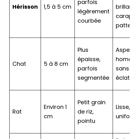
parfois
Hérisson
1,5 à 5 cm
brillants,
légèrement
carapac
courbée
pattes
Plus
Aspect
épaisse,
homogè
Chat
5 à 8 cm
parfois
sans
segmentée
éclats
Petit grain
Environ 1
Lisse,
Rat
de riz,
cm
uniform
pointu