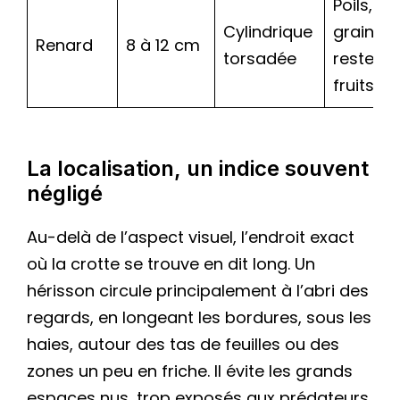
Poils, os,
Cylindrique
graines,
Renard
8 à 12 cm
torsadée
restes d
fruits
La localisation, un indice souvent
négligé
Au-delà de l’aspect visuel, l’endroit exact
où la crotte se trouve en dit long. Un
hérisson circule principalement à l’abri des
regards, en longeant les bordures, sous les
haies, autour des tas de feuilles ou des
zones un peu en friche. Il évite les grands
espaces nus, trop exposés aux prédateurs