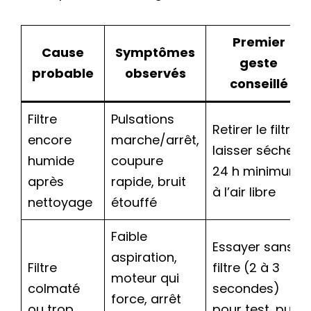
Premier
Cause
Symptômes
geste
probable
observés
conseillé
Filtre
Pulsations
Retirer le filtre,
encore
marche/arrêt,
laisser sécher
humide
coupure
24 h minimum
après
rapide, bruit
à l’air libre
nettoyage
étouffé
Faible
Essayer sans
aspiration,
Filtre
filtre (2 à 3
moteur qui
colmaté
secondes)
force, arrêt
ou trop
pour test, puis