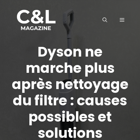
Aller
au
MENU
contenu
Dyson ne
marche plus
après nettoyage
du filtre : causes
possibles et
solutions