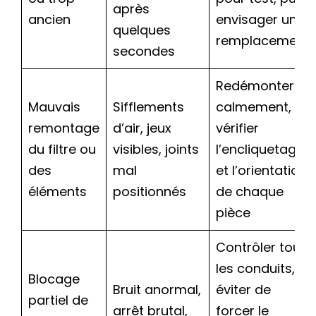
après
ancien
envisager un
quelques
remplacement
secondes
Redémonter
Mauvais
Sifflements
calmement,
remontage
d’air, jeux
vérifier
du filtre ou
visibles, joints
l’encliquetage
des
mal
et l’orientation
éléments
positionnés
de chaque
pièce
Contrôler tous
les conduits,
Blocage
Bruit anormal,
éviter de
partiel de
arrêt brutal,
forcer le