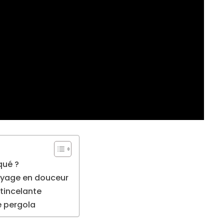
qué ?
toyage en douceur
étincelante
e pergola