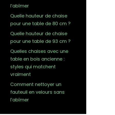
l’abîmer
Quelle hauteur de chaise
pour une table de 80 cm ?
Quelle hauteur de chaise
pour une table de 93 cm ?
Quelles chaises avec une
table en bois ancienne :
styles qui matchent
vraiment
Comment nettoyer un
fauteuil en velours sans
l’abîmer