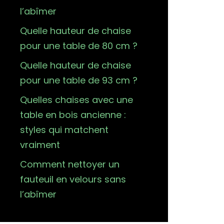
l’abîmer
Quelle hauteur de chaise
pour une table de 80 cm ?
Quelle hauteur de chaise
pour une table de 93 cm ?
Quelles chaises avec une
table en bois ancienne :
styles qui matchent
vraiment
Comment nettoyer un
fauteuil en velours sans
l’abîmer