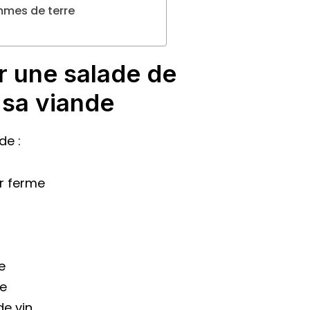
ommes de terre
r une salade de
 sa viande
de :
r ferme
e
ve
de vin