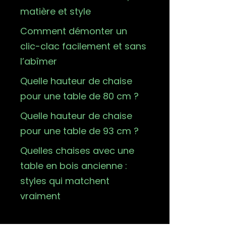
matière et style
Comment démonter un
clic-clac facilement et sans
l’abîmer
Quelle hauteur de chaise
pour une table de 80 cm ?
Quelle hauteur de chaise
pour une table de 93 cm ?
Quelles chaises avec une
table en bois ancienne :
styles qui matchent
vraiment