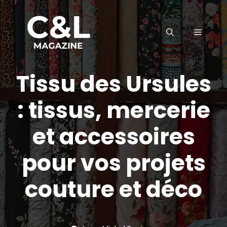
Aller
au
MENU
contenu
Tissu des Ursules
: tissus, mercerie
et accessoires
pour vos projets
couture et déco