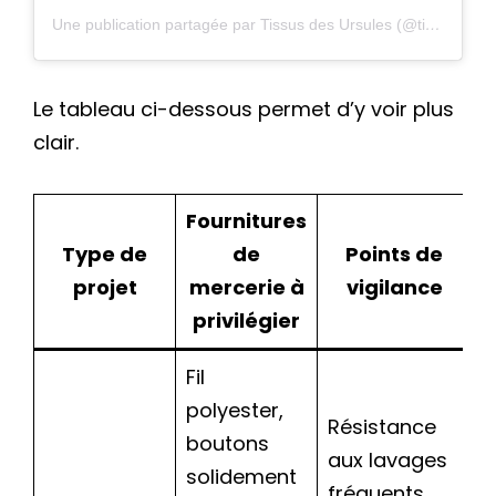
Une publication partagée par Tissus des Ursules (@tissusdesursules)
Le tableau ci-dessous permet d’y voir plus
clair.
Fournitures
Type de
de
Points de
projet
mercerie à
vigilance
privilégier
Fil
polyester,
Résistance
boutons
aux lavages
solidement
fréquents,