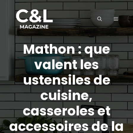
Aller
au
MENU
contenu
Mathon : que
valent les
ustensiles de
cuisine,
casseroles et
accessoires de la