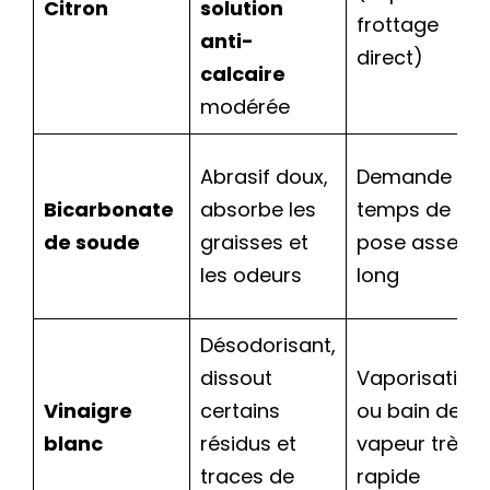
Citron
solution
frottage
anti-
direct)
calcaire
modérée
Abrasif doux,
Demande un
Bicarbonate
absorbe les
temps de
de soude
graisses et
pose assez
les odeurs
long
Désodorisant,
dissout
Vaporisation
Vinaigre
certains
ou bain de
blanc
résidus et
vapeur très
traces de
rapide