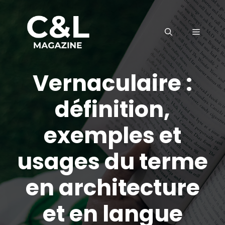
Aller
au
MENU
contenu
Vernaculaire :
définition,
exemples et
usages du terme
en architecture
et en langue